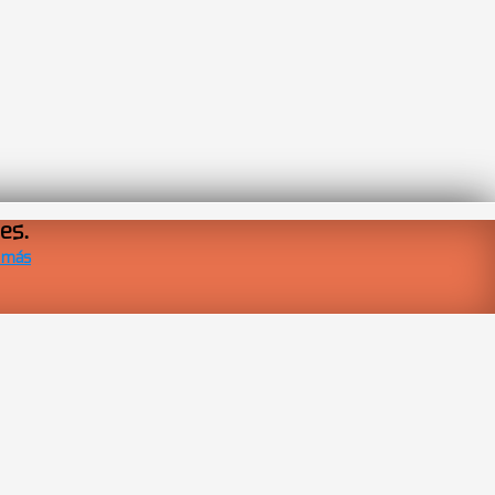
res.
 más