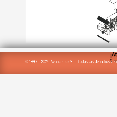
¡At
Si n
© 1997 - 2025 Avance Luz S.L. Todos los derechos res