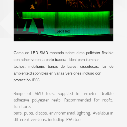
Gama de LED SMD montado sobre cinta poliéster flexible
con adhesivo en la parte trasera. Ideal para iluminar
techos, mobiliario, barras de bares, discotecas, luz de
ambiente;disponibles en varias versiones incluso con
protección IP65.
Range of SMD leds, supplied in 5-meter flexible
adhesive polyester reels. Recommended for roofs,
furniture,
bars, pubs, discos, environmental lighting. Available in
different versions, including IP65 too.