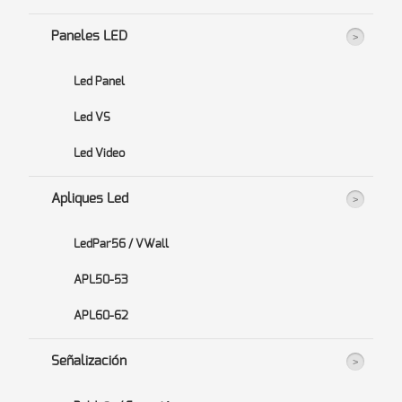
Paneles LED
Led Panel
Led VS
Led Video
Apliques Led
LedPar56 / VWall
APL50-53
APL60-62
Señalización