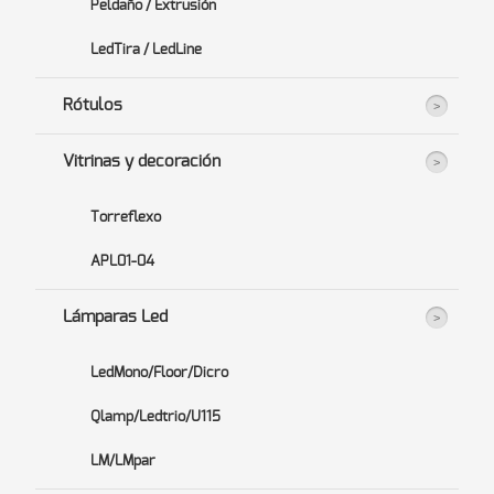
Peldaño / Extrusión
LedTira / LedLine
Rótulos
Vitrinas y decoración
Torreflexo
APL01-04
Lámparas Led
LedMono/Floor/Dicro
Qlamp/Ledtrio/U115
LM/LMpar