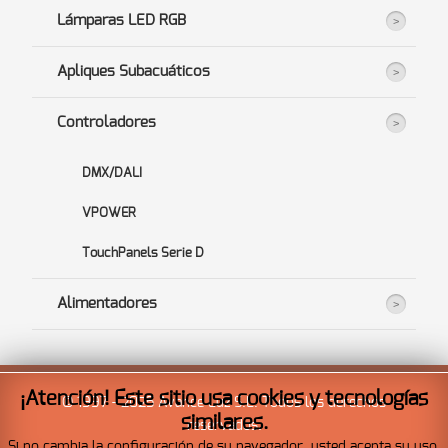
Lámparas LED RGB
Apliques Subacuáticos
Controladores
DMX/DALI
VPOWER
TouchPanels Serie D
Alimentadores
¡Atención! Este sitio usa cookies y tecnologías
© 1997 - 2025 Avance Luz S.L. Todos los derechos
similares.
reservados.
Si no cambia la configuración de su navegador, usted acepta su uso.