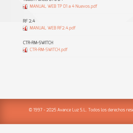
MANUAL WEB TP D1 a 4 Nuevos.pdf
RF 2.4
MANUAL WEB RF2.4.pdf
CTR-RM-SWITCH
CTR-RM-SWITCH.pdf
© 1997 - 2025 Avance Luz S.L. Todos los derechos res