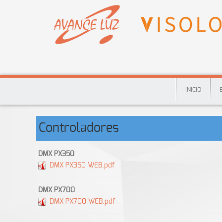
INICIO
Controladores
DMX PX350
DMX PX350 WEB.pdf
DMX PX700
DMX PX700 WEB.pdf