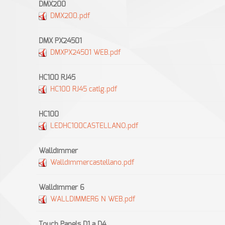
DMX200
DMX200.pdf
DMX PX24501
DMXPX24501 WEB.pdf
HC100 RJ45
HC100 RJ45 catlg.pdf
HC100
LEDHC100CASTELLANO.pdf
Walldimmer
Walldimmercastellano.pdf
Walldimmer 6
WALLDIMMER6 N WEB.pdf
Touch Panels D1 a D4